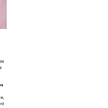
as
s
es
e,
ent