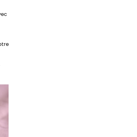
vec
otre
?