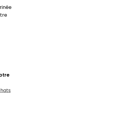
rinée
tre
otre
hats