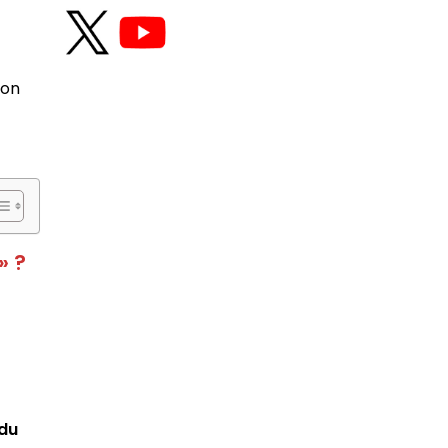
ion
» ?
 du