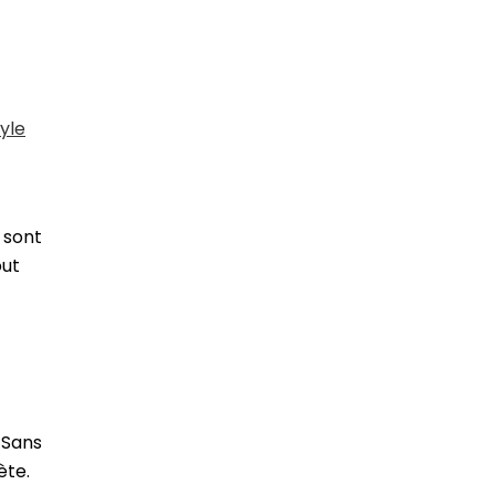
yle
sont
out
 Sans
ète.