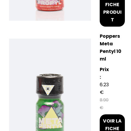
FICHE
PRODUI
T
Poppers
Meta
Pentyl 10
ml
Prix
:
6.23
€
8.90
€
VOIR LA
FICHE