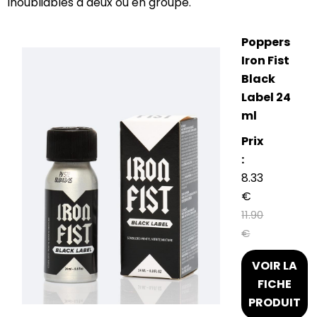
inoubliables à deux ou en groupe.
Poppers
Iron Fist
Black
Label 24
ml
Prix
:
8.33
€
11.90
€
VOIR LA
FICHE
PRODUIT