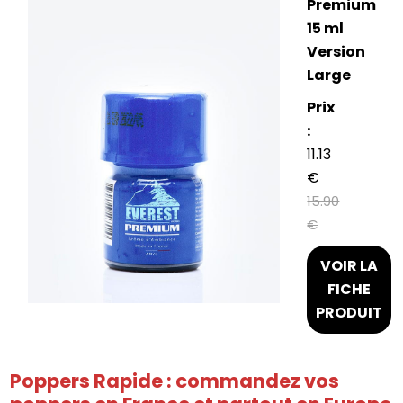
Premium
15 ml
Version
Large
Prix
:
11.13
€
15.90
€
VOIR LA
FICHE
PRODUIT
Poppers Rapide : commandez vos