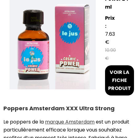
ml
Prix
:
7.63
€
10.90
€
VOIR LA
FICHE
PRODUIT
Poppers Amsterdam XXX Ultra Strong
Le poppers de la
marque Amsterdam
est un produit
particulièrement efficace lorsque vous souhaitez
profiter d’un moment très intense. Fabriqué à base