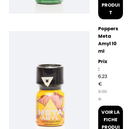
PRODUI
T
Poppers
Meta
Amyl 10
ml
Prix
:
6.23
€
8.90
€
VOIR LA
FICHE
PRODUI