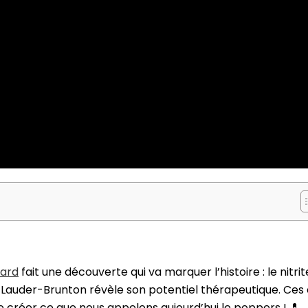
lard
fait une découverte qui va marquer l’histoire : le nitrit
 Lauder-Brunton révèle son potentiel thérapeutique. Ces
de créer ce que nous appelons aujourd’hui le poppers ! 💊