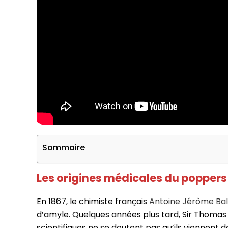
Sommaire
Les origines médicales du poppers
En 1867, le chimiste français
Antoine Jérôme Ba
d’amyle. Quelques années plus tard, Sir Thomas
scientifiques ne se doutent pas qu’ils viennent 