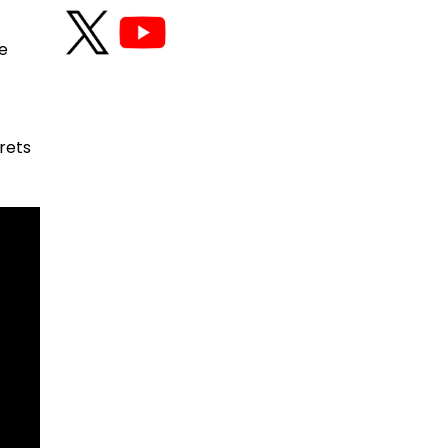
e
rets