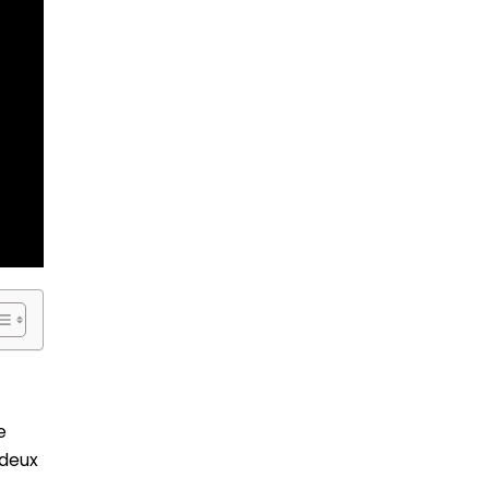
e
 deux