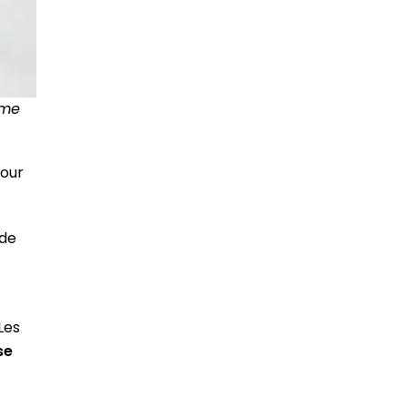
ome
pour
 de
Les
se