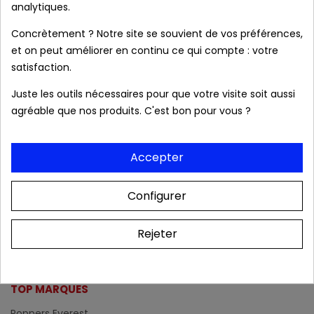
analytiques.
Concrètement ? Notre site se souvient de vos préférences,
Affichage 1-4 de 4 article(s)
et on peut améliorer en continu ce qui compte : votre
satisfaction.
La marque de Poppers
Triple B
vous propose
3 nouveaux
Juste les outils nécessaires pour que votre visite soit aussi
poppers
en exclusivité sur notre boutique en ligne
agréable que nos produits. C'est bon pour vous ?
Poppers Rapide
:
Le poppers Boy, à base de
nitrite de pentyle
Accepter
Le poppers Bad, composé de
nitrite d'amyle
Et enfin le poppers Bare, à base de
nitrite de propyle
Configurer
Choisissez le
poppers
qui vous convient parmi la gamme
de la marque
Triple B
: des doux arômes aux
poppers
Rejeter
puissants
!
TOP MARQUES
Poppers Everest