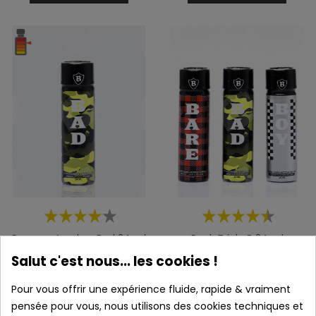
Poppers Amyle - Bad 24 ml
Pack Triple B 24 ml
Salut c'est nous... les cookies !
Prix
Prix
10,90 €
29,90 €
Pour vous offrir une expérience fluide, rapide & vraiment
pensée pour vous, nous utilisons des cookies techniques et
AJOUTER AU PANIER
AJOUTER AU PANIER