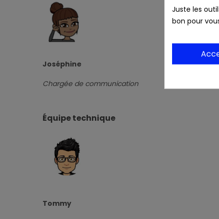
Juste les outi
bon pour vou
Acc
Joséphine
Chargée de communication
Équipe technique
Tommy