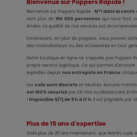
Bienvenue sur Poppers Rapide !
Bienvenue sur Poppers Rapide :
N°1 dans la vente
sont plus de
150 000 personnes
qui nous font c
étoiles. La qualité de nos services est récompensée 
Dorénavant, en plus du poppers, vous pouvez ach
des masturbateurs ou des accessoires en tout ge
Notre boutique en ligne ne s'appelle pas Poppers Ra
propre service logistique. Ce qui permet d'envoy
expédiés depuis
nos entrepôts en France
, chaque
Les
colis sont discrets
et neutres. Aucune mention
est 100% sécurisé
par CB Visa ou Mastercard. Enfin
!
Disponible 5/7j de 9 h à 17 h
, il est joignable par
Plus de 15 ans d'expertise
Voilà plus de 20 ans maintenant, que Martin, Ludo 