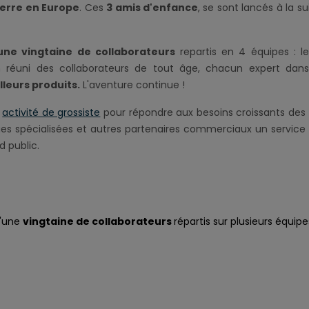
verre en Europe
. Ces
3 amis d'enfance
, se sont lancés à la s
une vingtaine de collaborateurs
repartis en 4 équipes : l
 réuni des collaborateurs de tout âge, chacun expert da
lleurs produits.
L'aventure continue !
e
activité de grossiste
pour répondre aux besoins croissants des 
ques spécialisées et autres partenaires commerciaux un service
d public.
'une
vingtaine de collaborateurs
répartis sur plusieurs équipes