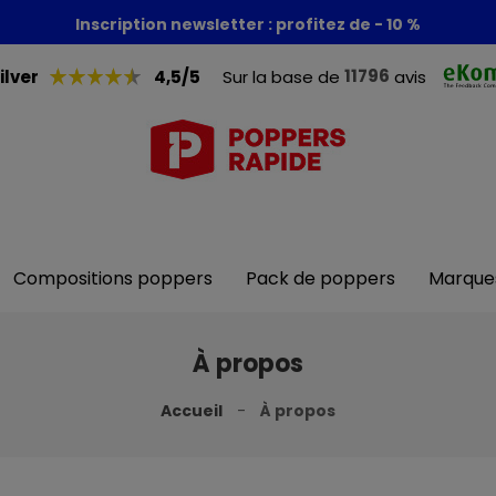
Foire aux poppers : - 30% + 1 poppers offert
Inscription newsletter : profitez de - 10 %
11796
ilver
4,5/5
Sur la base de
avis
Compositions poppers
Pack de poppers
Marque
À propos
Accueil
À propos