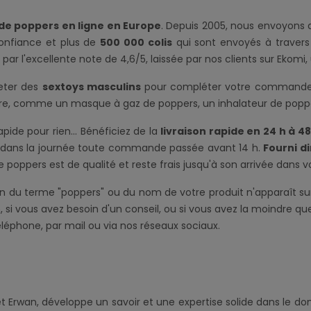
 de poppers en ligne en Europe
. Depuis 2005, nous envoyons d
onfiance et plus de
500 000 colis
qui sont envoyés à travers
par l'excellente note de 4,6/5, laissée par nos clients sur Ekom
eter des
sextoys masculins
pour compléter votre commande et
nre, comme un masque à gaz de poppers, un inhalateur de popp
pide pour rien... Bénéficiez de la
livraison rapide en 24 h à 48
er dans la journée toute commande passée avant 14 h.
Fourni d
 poppers est de qualité et reste frais jusqu'à son arrivée dans vo
 du terme "poppers" ou du nom de votre produit n'apparaît sur 
, si vous avez besoin d'un conseil, ou si vous avez la moindre qu
 téléphone, par mail ou via nos réseaux sociaux.
et Erwan, développe un savoir et une expertise solide dans le d