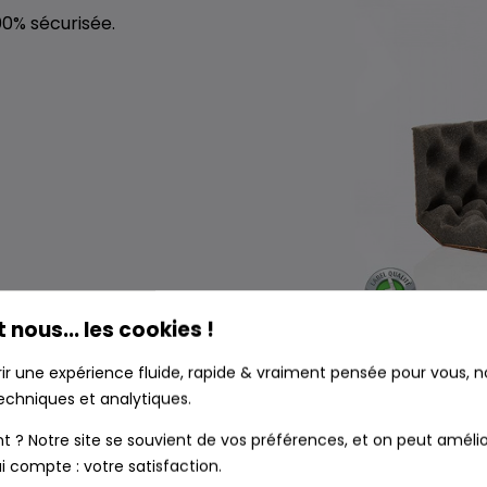
00% sécurisée.
t nous... les cookies !
rir une expérience fluide, rapide & vraiment pensée pour vous, no
echniques et analytiques.
? Notre site se souvient de vos préférences, et on peut amélio
TION RESPONSABLE : NOTRE DIS
i compte : votre satisfaction.