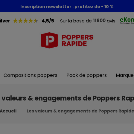
Foire aux poppers : - 30% + 1 poppers offert
Inscription newsletter : profitez de - 10 %
11800
ilver
4,5/5
Sur la base de
avis
Compositions poppers
Pack de poppers
Marque
s valeurs & engagements de Poppers Rap
Accueil
Les valeurs & engagements de Poppers Rapid