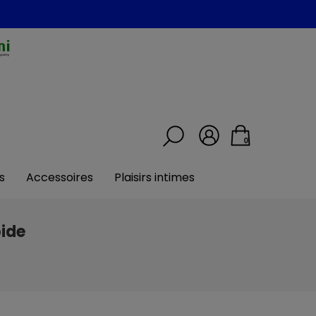
0
s
Accessoires
Plaisirs intimes
ide
e