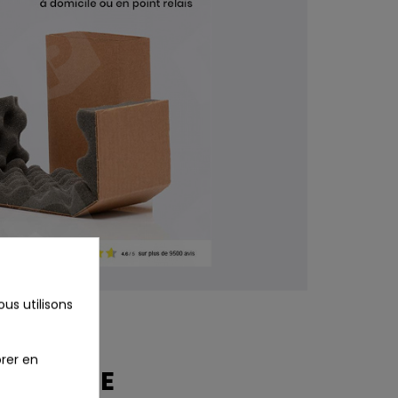
us utilisons
rer en
COURS DE