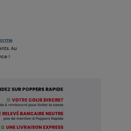
forme
ents. Au
nce !