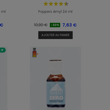
0 ml
Poppers Amyl 24 ml
Prix
Prix
 €
7,63 €
10,90 €
-30%
de
AJOUTER AU PANIER
base