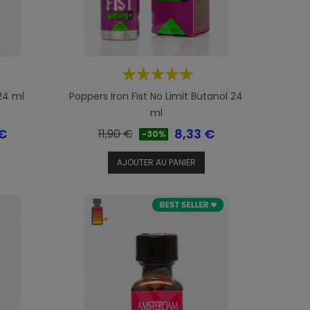
24 ml
Poppers Iron Fist No Limit Butanol 24
ml
Prix
Prix
 €
8,33 €
11,90 €
-30%
de
AJOUTER AU PANIER
base