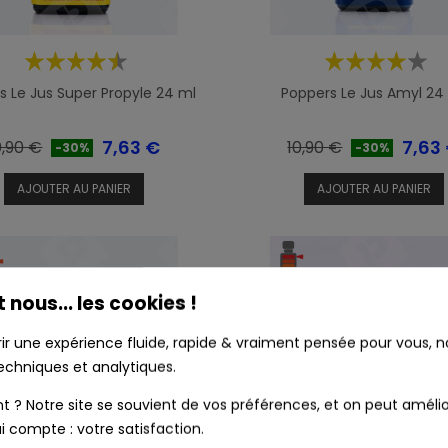
s Le Jus Super Propyle 24 ml
Poppers Le Jus Amyl 24
ix
Prix
Prix
Prix
7,63 €
7,63
0,90 €
10,90 €
-30%
-30%
e
de
AJOUTER AU PANIER
AJOUTER AU PANIER
ase
base
t nous... les cookies !
rir une expérience fluide, rapide & vraiment pensée pour vous, no
echniques et analytiques.
? Notre site se souvient de vos préférences, et on peut amélio
i compte : votre satisfaction.