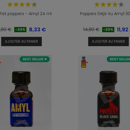
 Fist poppers - Amyl 24 ml
Poppers Déjà Vu Amyl 3
rix
Prix
Prix
Prix
8,33 €
11,92
1,90 €
14,90 €
-30%
-20%
e
de
AJOUTER AU PANIER
AJOUTER AU PANIER
ase
base