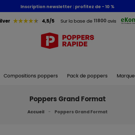
Foire aux poppers : - 30% + 1 poppers offert
Inscription newsletter : profitez de - 10 %
11800
ilver
4,5/5
Sur la base de
avis
Compositions poppers
Pack de poppers
Marque
Poppers Grand Format
Accueil
Poppers Grand Format