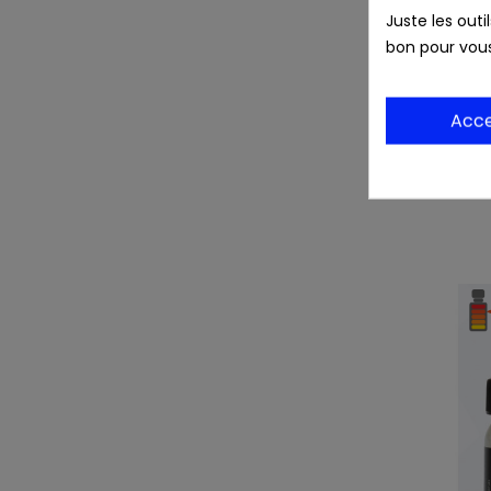
Juste les outi
bon pour vou
Acc
Poppers
P
1
d
b