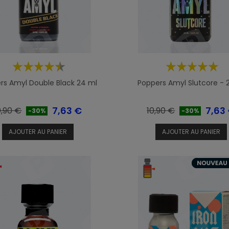
rs Amyl Double Black 24 ml
Poppers Amyl Slutcore -
ix
Prix
Prix
Prix
7,63 €
7,63
0,90 €
10,90 €
-30%
-30%
e
de
AJOUTER AU PANIER
AJOUTER AU PANIER
ase
base