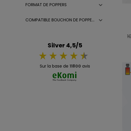

FORMAT DE POPPERS

COMPATIBLE BOUCHON DE POPPERS
Pr
1
d
Silver 4,5/5
b
Sur la base de
11800
avis