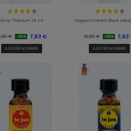
Amyl Titanium 24 ml
Poppers Everest Black Labe
ix
Prix
Prix
Prix
7,63 €
7,63
0,90 €
10,90 €
-30%
-30%
e
de
AJOUTER AU PANIER
AJOUTER AU PANIER
ase
base