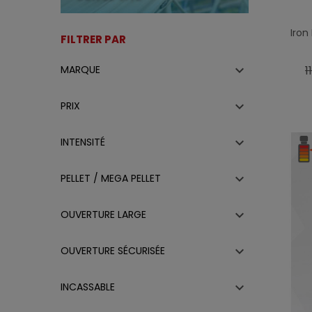
Iron
FILTRER PAR
P

1
MARQUE
d
b

PRIX

INTENSITÉ

PELLET / MEGA PELLET

OUVERTURE LARGE

OUVERTURE SÉCURISÉE

INCASSABLE