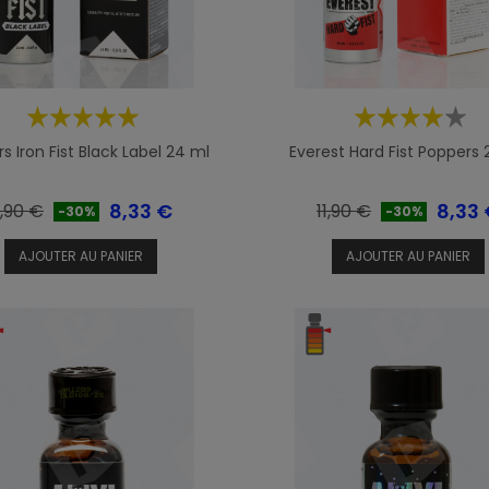
s Iron Fist Black Label 24 ml
Everest Hard Fist Poppers 
rix
Prix
Prix
Prix
8,33 €
8,33
1,90 €
11,90 €
-30%
-30%
e
de
AJOUTER AU PANIER
AJOUTER AU PANIER
ase
base