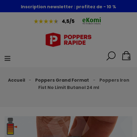
Foire aux poppers : - 30% + 1 poppers offert
Inscription newsletter : profitez de - 10 %
4,5/5
0
Accueil
Poppers Grand Format
Poppers Iron
Fist No Limit Butanol 24 ml