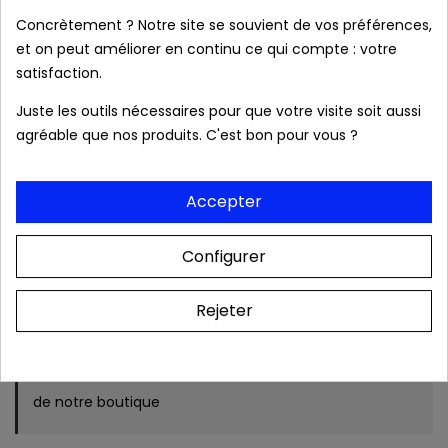
local_shipping
Livraison prévue à partir du 08/08/2026 en
Concrètement ? Notre site se souvient de vos préférences,
France métropolitaine.
et on peut améliorer en continu ce qui compte : votre
satisfaction.
Juste les outils nécessaires pour que votre visite soit aussi
Produits authentiques au meilleur prix
agréable que nos produits. C'est bon pour vous ?
Livraison rapide 24/48h
Accepter
Frais de port OFFERTS dès 39 € (France
Configurer
métropolitaine).
Rejeter
Colis & relevé bancaire neutres. Aucune mention
de notre boutique