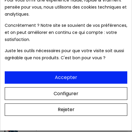
pensée pour vous, nous utilisons des cookies techniques et
analytiques.
Concrètement ? Notre site se souvient de vos préférences,
Caractéristiques :
et on peut améliorer en continu ce qui compte : votre
satisfaction.
Juste les outils nécessaires pour que votre visite soit aussi
agréable que nos produits. C'est bon pour vous ?
local_shipping
Livraison prévue à partir du 08/08/2026 en
France métropolitaine.
Accepter
Produits authentiques au meilleur prix
Configurer
Livraison rapide 24/48h
Rejeter
Frais de port OFFERTS dès 39 € (France