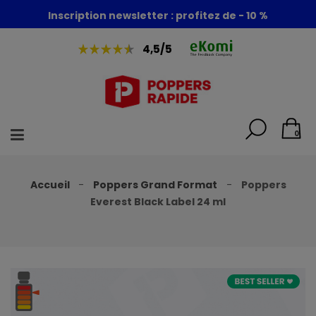
Foire aux poppers : - 30% + 1 poppers offert
Inscription newsletter : profitez de - 10 %
4,5/5
0
Accueil
Poppers Grand Format
Poppers
Everest Black Label 24 ml