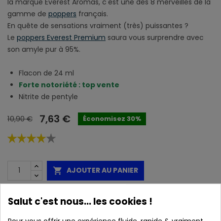
la marque Everest Aromas, c'est une des 8 merveilles de la
gamme de
poppers
français.
En quête de sensations vraiment (très) puissantes ?
Le
poppers Everest Premium
saura vous surprendre avec
son amyle pur à 95%.
Flacon de 24 ml
Forte notoriété : top vente
Nitrite de pentyle
7,63 €
10,90 €
Économisez 30%
AJOUTER AU PANIER

Disponible
Salut c'est nous... les cookies !
Marque :
Everest Aromas Poppers
Pour vous offrir une expérience fluide, rapide & vraiment