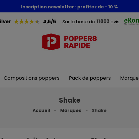
Foire aux poppers : - 30% + 1 poppers offert
Inscription newsletter : profitez de - 10 %
11802
ilver
4,5/5
Sur la base de
avis
Compositions poppers
Pack de poppers
Marque
Shake
Accueil
Marques
Shake