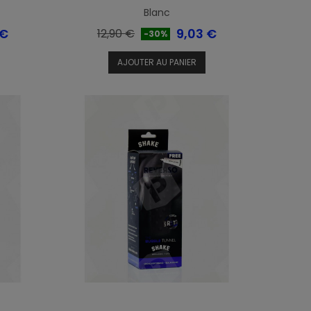
Blanc
Prix
Prix
 €
9,03 €
12,90 €
-30%
de
AJOUTER AU PANIER
base