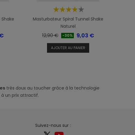
l Shake
Masturbateur Spiral Tunnel Shake
Naturel
Prix
Prix
 €
9,03 €
12,90 €
-30%
de
AJOUTER AU PANIER
base
tes
très doux au toucher grâce à la technologie
à un prix attractif.
Suivez-nous sur :