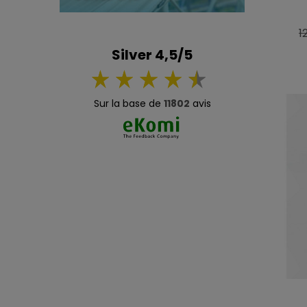
P
1
d
Silver 4,5/5
b
Sur la base de
11802
avis