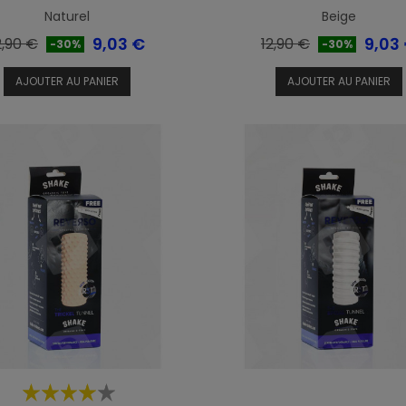
Naturel
Beige
rix
Prix
Prix
Prix
9,03 €
9,03
2,90 €
12,90 €
-30%
-30%
e
de
AJOUTER AU PANIER
AJOUTER AU PANIER
ase
base