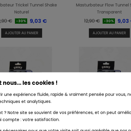
bateur Trickel Tunnel Shake
Masturbateur Flow Tunnel
Naturel
Transparent
rix
Prix
Prix
Prix
9,03 €
9,03
2,90 €
12,90 €
-30%
-30%
e
de
AJOUTER AU PANIER
AJOUTER AU PANIER
ase
base
t nous... les cookies !
rir une expérience fluide, rapide & vraiment pensée pour vous, no
echniques et analytiques.
? Notre site se souvient de vos préférences, et on peut amélio
i compte : votre satisfaction.
ls nécessaires pour que votre visite soit aussi agréable que nos p