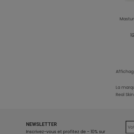
Mastur
P
1
d
b
Affichage
La mar
Real Skin
NEWSLETTER
Inscrivez-vous et profitez de - 10% sur