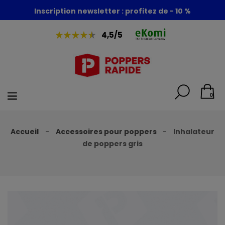
Foire aux poppers : - 30% + 1 poppers offert
Inscription newsletter : profitez de - 10 %
4,5/5
0
Accueil
Accessoires pour poppers
Inhalateur
de poppers gris