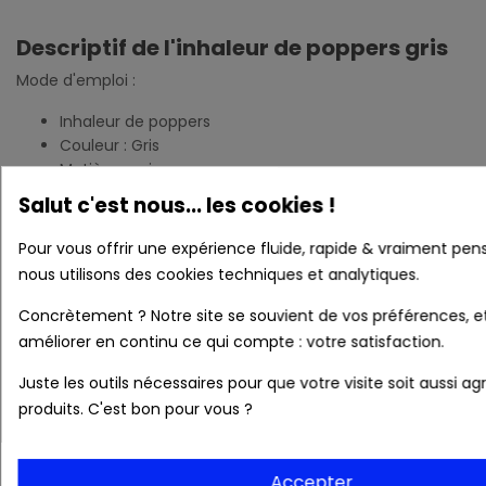
Descriptif de l'inhaleur de poppers gris
Mode d'emploi :
Inhaleur de poppers
Couleur : Gris
Matière : acier
Coton non fourni
Salut c'est nous... les cookies !
Mode d'utilisation :
Dévissez l'inhalateur, imbibez un coton
Pour vous offrir une expérience fluide, rapide & vraiment pen
ou du papier absorbant avec du poppers et glissez-le dans
nous utilisons des cookies techniques et analytiques.
l'i
nhalateur à poppers
. Vous n'aurez plus de contact entre
le liquide et votre peau et éviterez ainsi les brûlures sur le
Concrètement ? Notre site se souvient de vos préférences, e
nez.
améliorer en continu ce qui compte : votre satisfaction.
Juste les outils nécessaires pour que votre visite soit aussi a
produits. C'est bon pour vous ?
Accepter