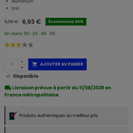
Aluminium
Gris
6,93 €
9,90 €
Économisez 30%
Fin dans
00
:
23
:
46
:
56
AJOUTER AU PANIER

Disponible
local_shipping
Livraison prévue à partir du 11/08/2026 en
France métropolitaine.
Produits authentiques au meilleur prix