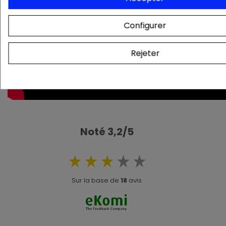
Configurer
Rejeter
Noté 3,2/5
Sur la base de
18
avis