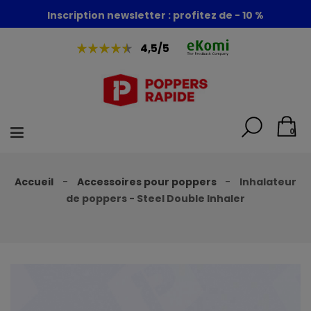
Foire aux poppers : - 30% + 1 poppers offert
Inscription newsletter : profitez de - 10 %
4,5/5
0
Accueil
Accessoires pour poppers
Inhalateur
de poppers - Steel Double Inhaler