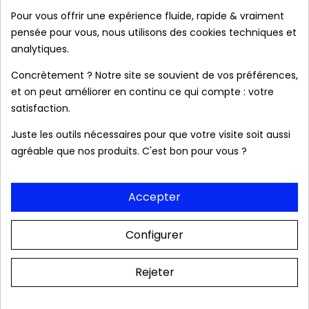
Marque :
MOI
Pour vous offrir une expérience fluide, rapide & vraiment
pensée pour vous, nous utilisons des cookies techniques et
analytiques.
Concrètement ? Notre site se souvient de vos préférences,
et on peut améliorer en continu ce qui compte : votre
satisfaction.
Juste les outils nécessaires pour que votre visite soit aussi
J'accepte les conditions générales et la
politique de
agréable que nos produits. C'est bon pour vous ?
confidentialité
*
VALIDER VOTRE EMAIL
Accepter
Configurer
Produits authentiques au meilleur prix
Rejeter
Livraison rapide 24/48h