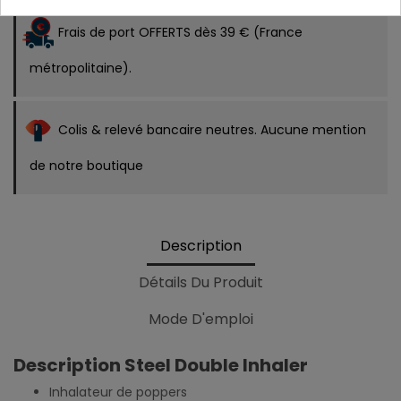
Frais de port OFFERTS dès 39 € (France
métropolitaine).
Colis & relevé bancaire neutres. Aucune mention
de notre boutique
Description
Détails Du Produit
Mode D'emploi
Description Steel Double Inhaler
Inhalateur de poppers