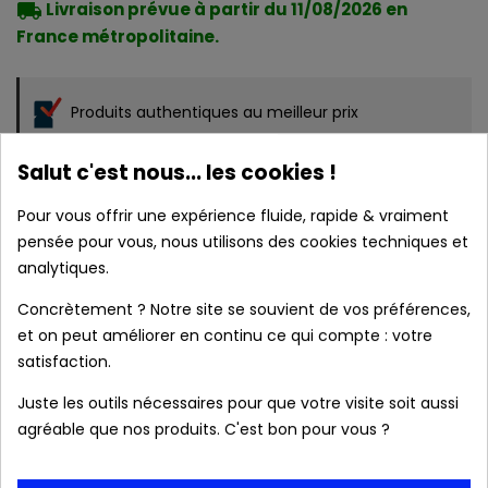
local_shipping
Livraison prévue à partir du 11/08/2026 en
France métropolitaine.
Produits authentiques au meilleur prix
Salut c'est nous... les cookies !
Livraison rapide 24/48h
Pour vous offrir une expérience fluide, rapide & vraiment
pensée pour vous, nous utilisons des cookies techniques et
Frais de port OFFERTS dès 39 € (France
analytiques.
métropolitaine).
Concrètement ? Notre site se souvient de vos préférences,
et on peut améliorer en continu ce qui compte : votre
satisfaction.
Colis & relevé bancaire neutres. Aucune mention
Juste les outils nécessaires pour que votre visite soit aussi
de notre boutique
agréable que nos produits. C'est bon pour vous ?