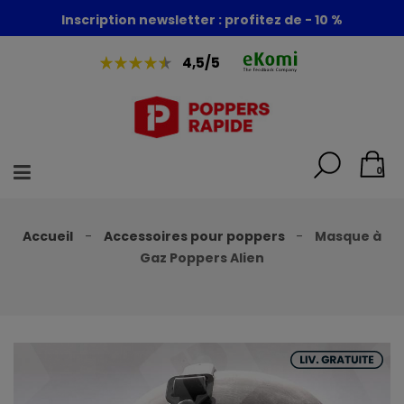
Foire aux poppers : - 30% + 1 poppers offert
Inscription newsletter : profitez de - 10 %
4,5/5
0
Accueil
Accessoires pour poppers
Masque à
Gaz Poppers Alien