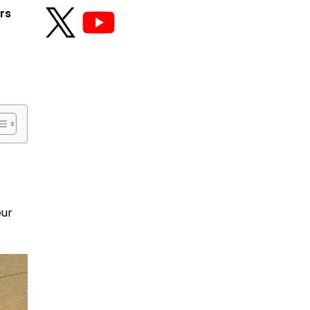
rs
eur