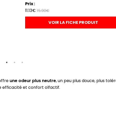
Prix :
11.13€
15.90€
VOIR LA FICHE PRODUIT
ffre
une odeur plus neutre
, un peu plus douce, plus tolé
 efficacité et confort olfactif.