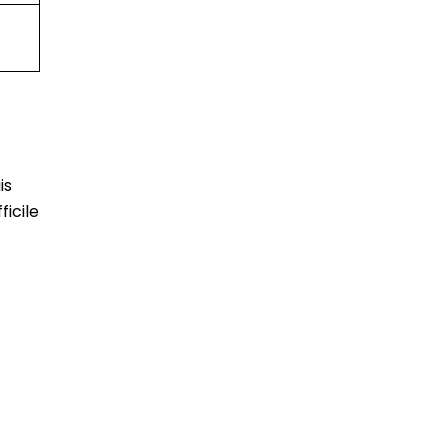
is
ficile