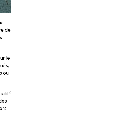
té
re de
s
ur le
més,
s ou
ualité
des
ers