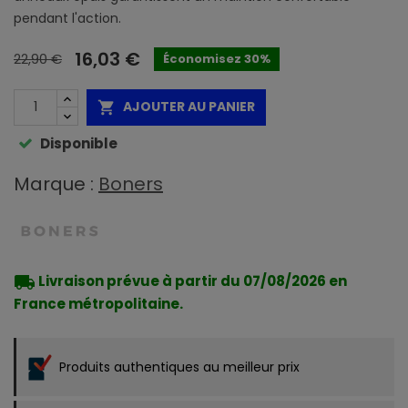
pendant l'action.
16,03 €
22,90 €
Économisez 30%
AJOUTER AU PANIER

Disponible
Marque :
Boners
local_shipping
Livraison prévue à partir du 07/08/2026 en
France métropolitaine.
Produits authentiques au meilleur prix