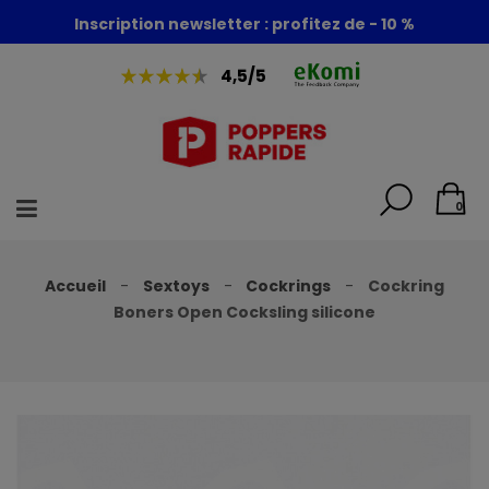
Foire aux poppers : - 30% + 1 poppers offert
Inscription newsletter : profitez de - 10 %
4,5/5
0
Accueil
Sextoys
Cockrings
Cockring
Boners Open Cocksling silicone