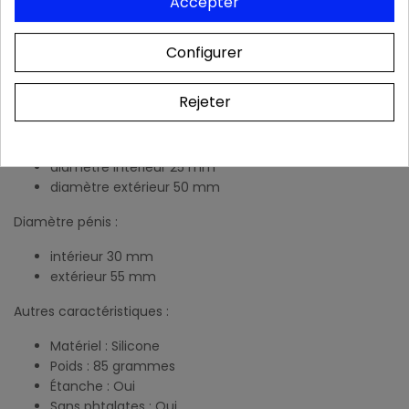
Accepter
Caractéristiques du cockring
Dimensions :
Configurer
Largeur : 4,00 cm
Hauteur : 3,50 cm
Rejeter
Diamètres au niveau des testicules :
diamètre intérieur 25 mm
diamètre extérieur 50 mm
Diamètre pénis :
intérieur 30 mm
extérieur 55 mm
Autres caractéristiques :
Matériel : Silicone
Poids : 85 grammes
Étanche : Oui
Sans phtalates : Oui