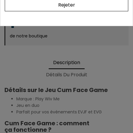
métropolitaine).
Rejeter
Colis & relevé bancaire neutres. Aucune mention
de notre boutique
Description
Détails Du Produit
Détails sur le Jeu Cum Face Game
Marque : Play Wiv Me
Jeu en duo
Parfait pour vos événements EVJF et EVG
Cum Face Game : comment
ça fonctionne ?