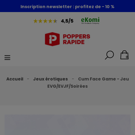
Foire aux poppers : - 30% + 1 poppers offert
Inscription newsletter : profitez de - 10 %
4,5/5
0
Accueil
Jeux érotiques
Cum Face Game - Jeu
EVG/EVJF/Soirées