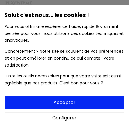
Salut c'est nous... les cookies !
Pour vous offrir une expérience fluide, rapide & vraiment
pensée pour vous, nous utilisons des cookies techniques et
analytiques.
J'accepte les conditions générales et la
politique de
confidentialité
*
Concrètement ? Notre site se souvient de vos préférences,
et on peut améliorer en continu ce qui compte : votre
VALIDER VOTRE EMAIL
satisfaction.
Juste les outils nécessaires pour que votre visite soit aussi
Produits authentiques au meilleur prix
agréable que nos produits. C'est bon pour vous ?
Livraison rapide 24/48h
Accepter
Configurer
Frais de port OFFERTS dès 39 € (France