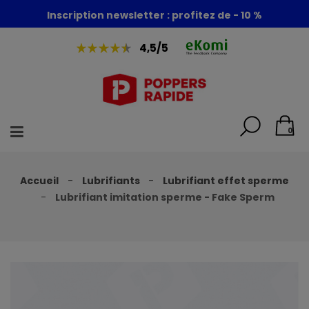
Foire aux poppers : - 30% + 1 poppers offert
Inscription newsletter : profitez de - 10 %
4,5/5
0
Accueil
Lubrifiants
Lubrifiant effet sperme
Lubrifiant imitation sperme - Fake Sperm