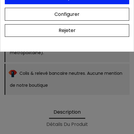
Configurer
Livraison rapide 24/48h
Rejeter
Frais de port OFFERTS dès 39 € (France
métropolitaine).
Colis & relevé bancaire neutres. Aucune mention
de notre boutique
Description
Détails Du Produit