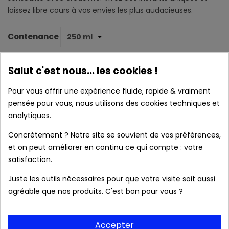
laissez libre cours à vos envies les plus audacieuses.
Contenance
24,43 €
34,90 €
Économisez 30%
Salut c'est nous... les cookies !
Pour vous offrir une expérience fluide, rapide & vraiment
AJOUTER AU PANIER

pensée pour vous, nous utilisons des cookies techniques et
Disponible
analytiques.
Caractéristiques :
Concrètement ? Notre site se souvient de vos préférences,
et on peut améliorer en continu ce qui compte : votre
satisfaction.
Juste les outils nécessaires pour que votre visite soit aussi
local_shipping
Livraison prévue à partir du 11/08/2026 en
agréable que nos produits. C'est bon pour vous ?
France métropolitaine.
Accepter
Produits authentiques au meilleur prix