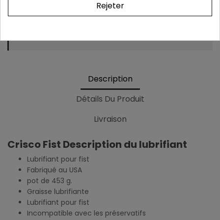
Rejeter
Colis & relevé bancaire neutres. Aucune mention
de notre boutique
Description
Détails Du Produit
Livraison
Crisco Fist Description du lubrifiant
Lubrifiant pour fist
Fabriqué au USA
pot de 453 g.
Graisse lubrifiante
Lubrifiant pour fist
Incompatible avec les préservatifs