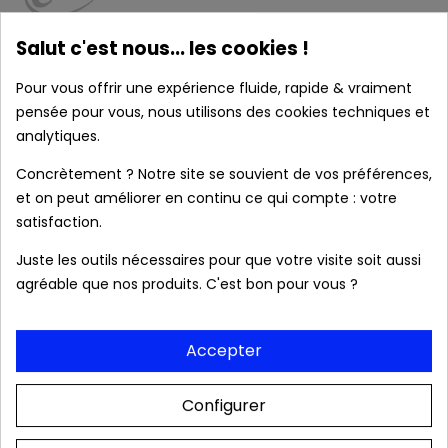
Caractéristiques :
Salut c'est nous... les cookies !
Pour vous offrir une expérience fluide, rapide & vraiment
pensée pour vous, nous utilisons des cookies techniques et
analytiques.
local_shipping
Livraison prévue à partir du 08/08/2026 en
France métropolitaine.
Concrètement ? Notre site se souvient de vos préférences,
et on peut améliorer en continu ce qui compte : votre
satisfaction.
Produits authentiques au meilleur prix
Juste les outils nécessaires pour que votre visite soit aussi
agréable que nos produits. C'est bon pour vous ?
Livraison rapide 24/48h
Accepter
Frais de port OFFERTS dès 39 € (France
Configurer
métropolitaine).