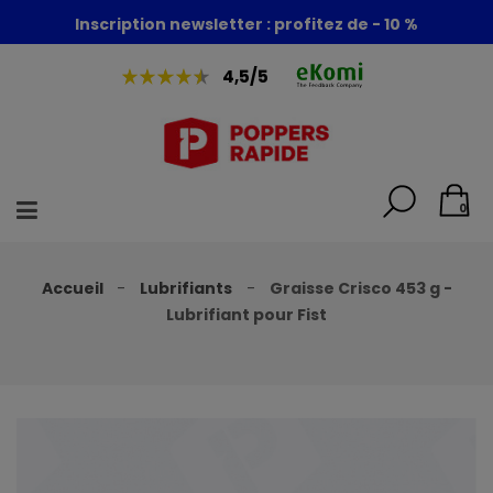
Foire aux poppers : - 30% + 1 poppers offert
Inscription newsletter : profitez de - 10 %
4,5/5
0
Accueil
Lubrifiants
Graisse Crisco 453 g -
Lubrifiant pour Fist