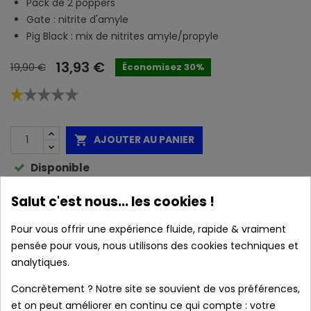
Pack de 2 poppers
Gate : nitrite d'amyle
Pig Black : mix de nitrites amyle/propyle
13,93 €
19,90 €
Économisez 30%
AJOUTER AU PANIER

Disponible
Caractéristiques :
Salut c'est nous... les cookies !
Pour vous offrir une expérience fluide, rapide & vraiment
pensée pour vous, nous utilisons des cookies techniques et
local_shipping
Livraison prévue à partir du 11/08/2026 en
analytiques.
France métropolitaine.
Concrètement ? Notre site se souvient de vos préférences,
et on peut améliorer en continu ce qui compte : votre