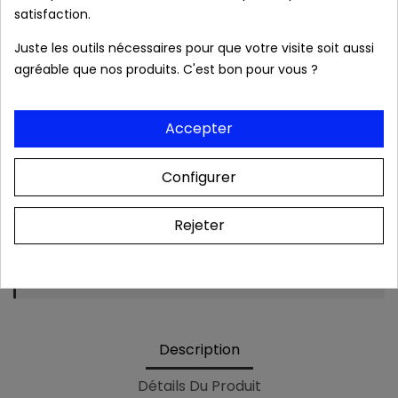
satisfaction.
Produits authentiques au meilleur prix
Juste les outils nécessaires pour que votre visite soit aussi
agréable que nos produits. C'est bon pour vous ?
Livraison rapide 24/48h
Accepter
Frais de port OFFERTS dès 39 € (France
métropolitaine).
Configurer
Rejeter
Colis & relevé bancaire neutres. Aucune mention
de notre boutique
Description
Détails Du Produit