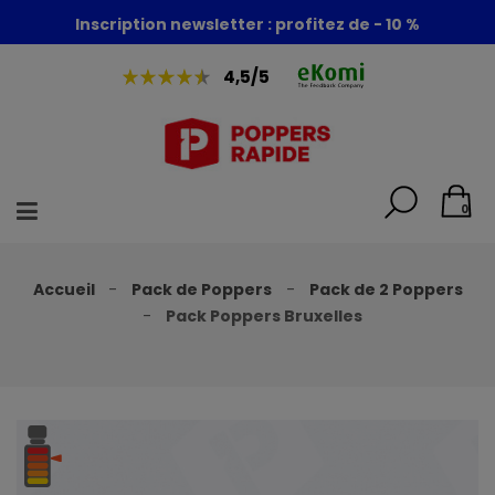
Foire aux poppers : - 30% + 1 poppers offert
Inscription newsletter : profitez de - 10 %
4,5/5
0
Accueil
Pack de Poppers
Pack de 2 Poppers
Pack Poppers Bruxelles