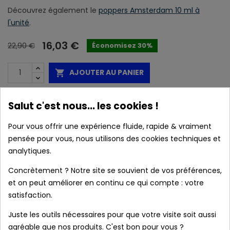
Découvrez également le
poppers Amsterdam 10 ml à
l'unité
.
16,03 €
22,90 €
Économisez 30%
AJOUTER AU PANIER

Disponible
Salut c'est nous... les cookies !
Marque :
Poppers Amsterdam
Pour vous offrir une expérience fluide, rapide & vraiment
pensée pour vous, nous utilisons des cookies techniques et
Caractéristiques :
analytiques.
Concrètement ? Notre site se souvient de vos préférences,
et on peut améliorer en continu ce qui compte : votre
satisfaction.
local_shipping
Livraison prévue à partir du 11/08/2026 en
France métropolitaine.
Juste les outils nécessaires pour que votre visite soit aussi
agréable que nos produits. C'est bon pour vous ?