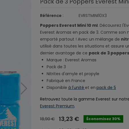
Pack de 3 Poppers Everest Mini
Référence :
EVRSTMINI10X3
Poppers Everest Mini 10 ml
. Découvrez l'E
Everest Aromas en pack de 3. Comme son nom 
emporté partout ! Avec un mélange de
nit
utilisé dans toutes les situations et assure 
dernier avantage de ce
pack de 3 popper
Marque : Everest Aromas
Pack de 3
Nitrites d'amyle et propyle
Fabriqué en France
Disponible
à l'unité
et en
pack de 5
Retrouvez toute la gamme Everest sur notre 
Everest Premium
.
13,23 €
18,90 €
Économisez 30%