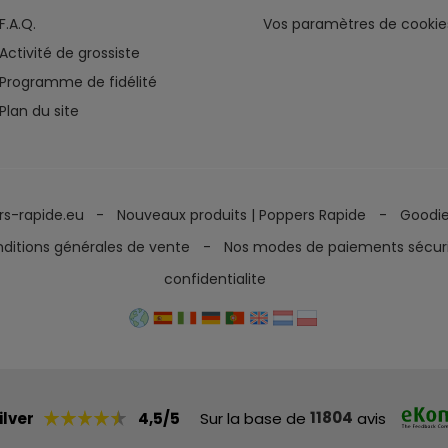
F.A.Q.
Vos paramètres de cookie
Activité de grossiste
Programme de fidélité
Plan du site
rs-rapide.eu
Nouveaux produits | Poppers Rapide
Goodi
ditions générales de vente
Nos modes de paiements sécur
confidentialite
11804
ilver
4,5/5
Sur la base de
avis