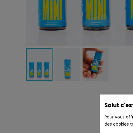
Salut c'es
Pour vous off
des cookies t