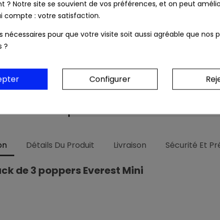
? Notre site se souvient de vos préférences, et on peut amélio
i compte : votre satisfaction.
Livraison rapide 24/48h
ls nécessaires pour que votre visite soit aussi agréable que nos p
s ?
Frais de port OFFERTS dès 39 € (Fran
epter
Configurer
Rej
Colis & relevé bancaire neutres. Au
on
Détails Du Produit
Livraison
Sécurité Et P
ck de 3 poppers Everest Mini