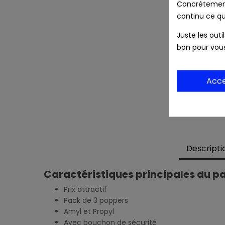
Concrètement 
continu ce qu
Juste les outi
bon pour vou
Acc
Descripti
Caractéristiques principales du pa
Prix attractif
Pack de 3 poppers
Amyl et Propyl
Avec bouchon de sécurité