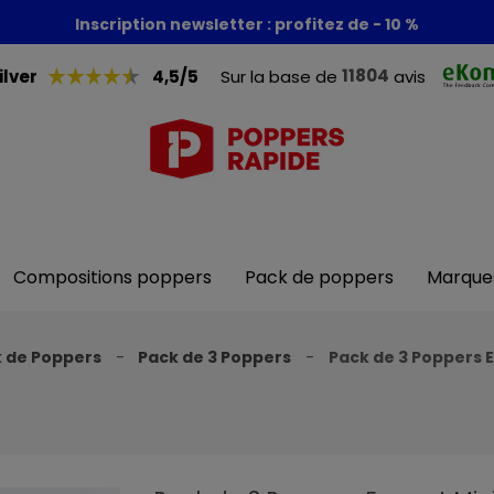
Foire aux poppers : - 30% + 1 poppers offert
Inscription newsletter : profitez de - 10 %
11804
ilver
4,5/5
Sur la base de
avis
Compositions poppers
Pack de poppers
Marque
 de Poppers
Pack de 3 Poppers
Pack de 3 Poppers E