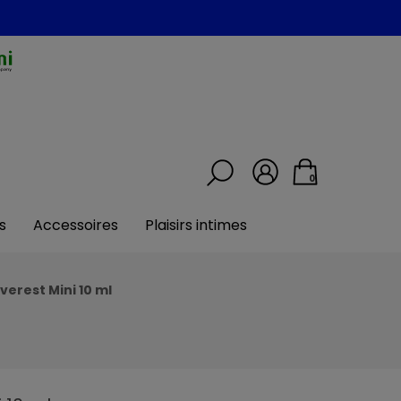
0
s
Accessoires
Plaisirs intimes
verest Mini 10 ml