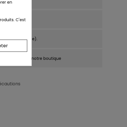
rer en
roduits. C'est
ce métropolitaine).
eter
cune mention de notre boutique
récautions