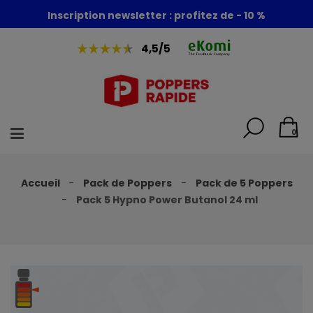
Inscription newsletter : profitez de - 10 %
Foire aux poppers : - 30% + 1 poppers offert
4,5/5
0
Accueil
Pack de Poppers
Pack de 5 Poppers
Pack 5 Hypno Power Butanol 24 ml