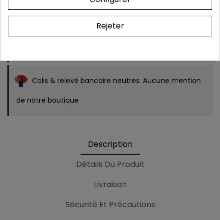
Rejeter
Frais de port OFFERTS dès 39 € (France
métropolitaine).
Colis & relevé bancaire neutres. Aucune mention
de notre boutique
Description
Détails Du Produit
Livraison
Sécurité Et Précautions