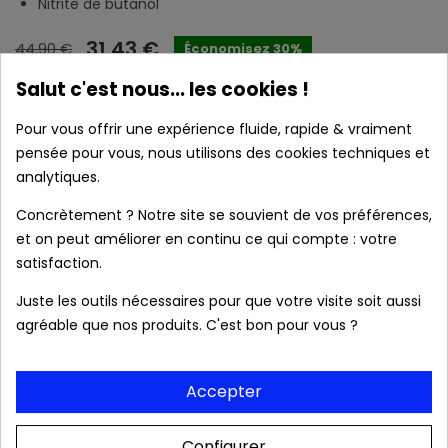
Nitrite de butanol
31,43 €
44,90 €
Économisez 30%
Salut c'est nous... les cookies !
AJOUTER AU PANIER

Pour vous offrir une expérience fluide, rapide & vraiment
Disponible
pensée pour vous, nous utilisons des cookies techniques et
Caractéristiques :
analytiques.
Concrètement ? Notre site se souvient de vos préférences,
et on peut améliorer en continu ce qui compte : votre
satisfaction.
local_shipping
Livraison prévue à partir du 11/08/2026 en
France métropolitaine.
Juste les outils nécessaires pour que votre visite soit aussi
agréable que nos produits. C'est bon pour vous ?
Produits authentiques au meilleur prix
Accepter
Livraison rapide 24/48h
Configurer