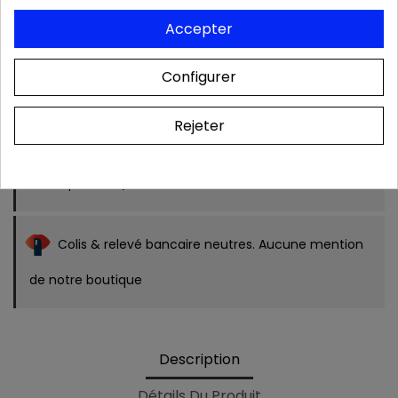
Produits authentiques au meilleur prix
Accepter
Configurer
Livraison rapide 24/48h
Rejeter
Frais de port OFFERTS dès 39 € (France
métropolitaine).
Colis & relevé bancaire neutres. Aucune mention
de notre boutique
Description
Détails Du Produit