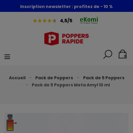
Foire aux poppers : - 30% + 1 poppers offert
Inscription newsletter : profitez de - 10 %
4,5/5
0
Accueil
Pack de Poppers
Pack de 5 Poppers
Pack de 5 Poppers Meta Amyl 10 ml