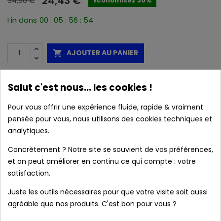
24,43 €
34,90 €
Économisez 30%
Fin dans
00
:
05
:
56
:
54
AJOUTER AU PANIER

Disponible
Salut c'est nous... les cookies !
Marque :
Meta Poppers
Pour vous offrir une expérience fluide, rapide & vraiment
pensée pour vous, nous utilisons des cookies techniques et
analytiques.
Caractéristiques :
Concrètement ? Notre site se souvient de vos préférences,
et on peut améliorer en continu ce qui compte : votre
satisfaction.
local_shipping
Livraison prévue à partir du 11/08/2026 en
Juste les outils nécessaires pour que votre visite soit aussi
France métropolitaine.
agréable que nos produits. C'est bon pour vous ?