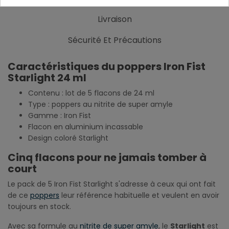
Livraison
Sécurité Et Précautions
Caractéristiques du poppers Iron Fist
Starlight 24 ml
Contenu : lot de 5 flacons de 24 ml
Type : poppers au nitrite de super amyle
Gamme : Iron Fist
Flacon en aluminium incassable
Design coloré Starlight
Cinq flacons pour ne jamais tomber à
court
Le pack de 5 Iron Fist Starlight s'adresse à ceux qui ont fait
de ce
poppers
leur référence habituelle et veulent en avoir
toujours en stock.
Avec sa formule au
nitrite de super amyle
, le
Starlight
est