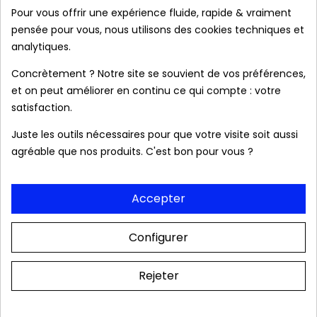
Pour vous offrir une expérience fluide, rapide & vraiment
Produits authentiques au meilleur prix
pensée pour vous, nous utilisons des cookies techniques et
analytiques.
Livraison rapide 24/48h
Concrètement ? Notre site se souvient de vos préférences,
et on peut améliorer en continu ce qui compte : votre
satisfaction.
Frais de port OFFERTS dès 39 € (France
Juste les outils nécessaires pour que votre visite soit aussi
métropolitaine).
agréable que nos produits. C'est bon pour vous ?
Colis & relevé bancaire neutres. Aucune mention
Accepter
de notre boutique
Configurer
Rejeter
Description
Détails Du Produit