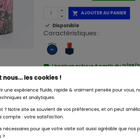
AJOUTER AU PANIER

Disponible
Caractéristiques :
local_shipping
Livraison prévue à partir du 11/08/
t nous... les cookies !
Produits authentiques au meilleur pri
rir une expérience fluide, rapide & vraiment pensée pour vous, no
echniques et analytiques.
? Notre site se souvient de vos préférences, et on peut amélio
Livraison rapide 24/48h
i compte : votre satisfaction.
ls nécessaires pour que votre visite soit aussi agréable que nos p
Frais de port OFFERTS dès 39 € (Fran
s ?