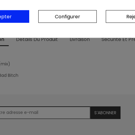
Colis & relevé bancaire neutres. Au
epter
Configurer
Rej
on
Détails Du Produit
Livraison
Sécurité Et P
(mix)
Bad Bitch
S’ABONNER