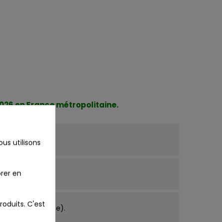
2026 en France métropolitaine.
x
us utilisons
rer en
roduits. C'est
ce métropolitaine).