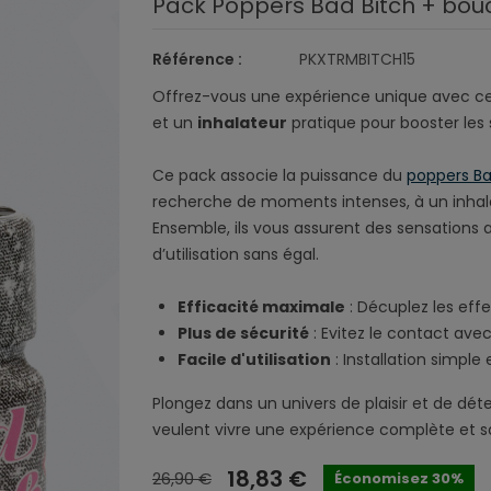
Pack Poppers Bad Bitch + bou
Référence :
PKXTRMBITCH15
Offrez-vous une expérience unique avec ce
et un
inhalateur
pratique pour booster les 
Ce pack associe la puissance du
poppers Ba
recherche de moments intenses, à un inhalat
Ensemble, ils vous assurent des sensations a
d’utilisation sans égal.
Efficacité maximale
: Décuplez les eff
Plus de sécurité
: Evitez le contact avec l
Facile d'utilisation
: Installation simple
Plongez dans un univers de plaisir et de dé
veulent vivre une expérience complète et s
18,83 €
26,90 €
Économisez 30%