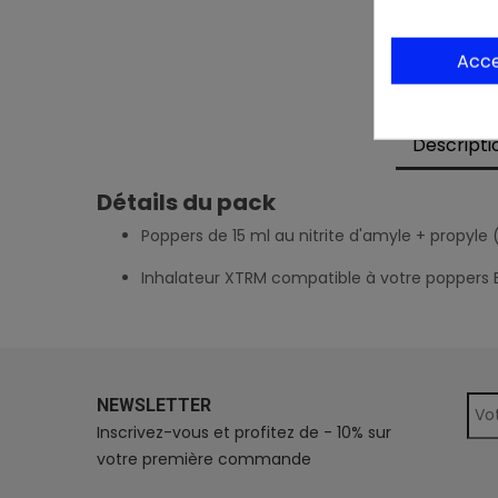
Acc
Descripti
Détails du pack
Poppers de 15 ml au nitrite d'amyle + propyle 
Inhalateur XTRM compatible à votre poppers 
NEWSLETTER
Inscrivez-vous et profitez de - 10% sur
votre première commande