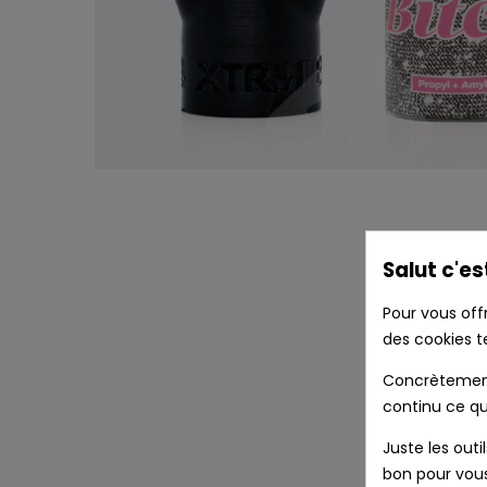
Salut c'es
Pour vous off
des cookies t
Concrètement 
continu ce qu
Juste les outi
bon pour vou