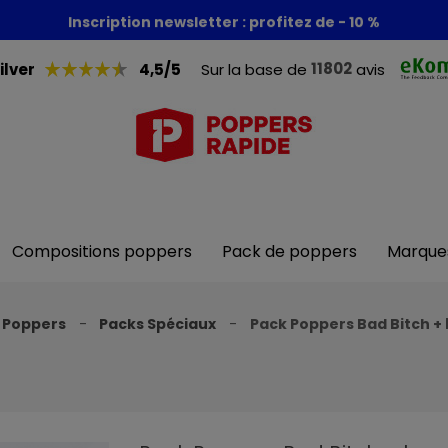
Foire aux poppers : - 30% + 1 poppers offert
Inscription newsletter : profitez de - 10 %
11802
ilver
4,5/5
Sur la base de
avis
Compositions poppers
Pack de poppers
Marque
 Poppers
Packs Spéciaux
Pack Poppers Bad Bitch +