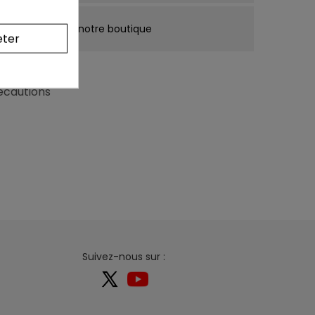
cune mention de notre boutique
eter
récautions
Suivez-nous sur :