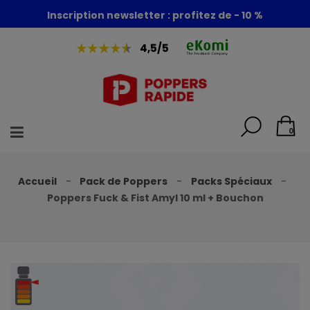
Foire aux poppers : - 30% + 1 poppers offert
Inscription newsletter : profitez de - 10 %
4,5/5
0
Accueil
Pack de Poppers
Packs Spéciaux
Poppers Fuck & Fist Amyl 10 ml + Bouchon