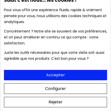
Salut c'est nous... les cookies !
France métropolitaine.
Pour vous offrir une expérience fluide, rapide & vraiment
pensée pour vous, nous utilisons des cookies techniques et
analytiques.
Produits authentiques au meilleur prix
Concrètement ? Notre site se souvient de vos préférences,
et on peut améliorer en continu ce qui compte : votre
Livraison rapide 24/48h
satisfaction.
Juste les outils nécessaires pour que votre visite soit aussi
Frais de port OFFERTS dès 39 € (France
agréable que nos produits. C'est bon pour vous ?
métropolitaine).
Accepter
Colis & relevé bancaire neutres. Aucune mention
Configurer
de notre boutique
Rejeter