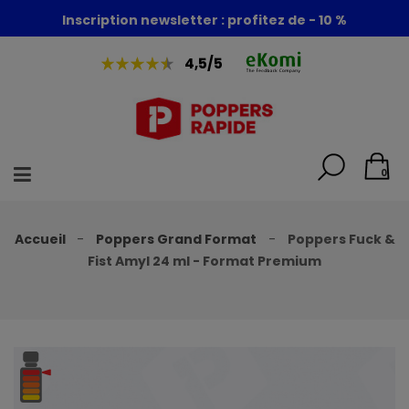
Foire aux poppers : - 30% + 1 poppers offert
Inscription newsletter : profitez de - 10 %
4,5/5
0
Accueil
Poppers Grand Format
Poppers Fuck &
Fist Amyl 24 ml - Format Premium