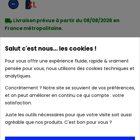
local_shipping
Livraison prévue à partir du 08/08/2026 en
France métropolitaine.
Salut c'est nous... les cookies !
Produits authentiques au meilleur prix
Pour vous offrir une expérience fluide, rapide & vraiment
pensée pour vous, nous utilisons des cookies techniques et
Livraison rapide 24/48h
analytiques.
Concrètement ? Notre site se souvient de vos préférences,
Frais de port OFFERTS dès 39 € (France
et on peut améliorer en continu ce qui compte : votre
satisfaction.
métropolitaine).
Juste les outils nécessaires pour que votre visite soit aussi
agréable que nos produits. C'est bon pour vous ?
Colis & relevé bancaire neutres. Aucune mention
de notre boutique