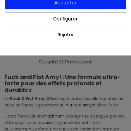
Accepter
Configurer
Description
Rejeter
Détails Du Produit
Livraison
Sécurité Et Précautions
Fuck and Fist Amyl : Une formule ultra-
forte pour des effets profonds et
durables
Le
Fuck & Fist Amyl 24ml
représente l'excellence absolue
avec sa formule premium au
nitrite d'amyle
ultra-forte.
Cette formulation maximum strength se distingue par ses
effets qui se construisent graduellement mais
puissamment, créant une vague de sensations qui dure