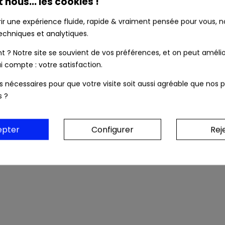
t nous... les cookies !
rir une expérience fluide, rapide & vraiment pensée pour vous, no
Frais de port OFFERTS dès 39 € (Fran
echniques et analytiques.
? Notre site se souvient de vos préférences, et on peut amélio
Colis & relevé bancaire neutres. Au
i compte : votre satisfaction.
ls nécessaires pour que votre visite soit aussi agréable que nos p
s ?
on
Détails Du Produit
Livraison
Sécurité Et P
epter
Configurer
Rej