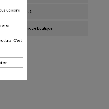
us utilisons
ce métropolitaine).
rer en
cune mention de notre boutique
roduits. C'est
récautions
eter