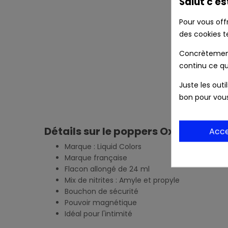
Salut c'es
Pour vous off
des cookies t
Concrètement 
continu ce qu
Juste les outi
bon pour vou
Descripti
Détails sur le poppers Oxygen
Acc
Marque : Liquid Colors
Marque française
Flacon allongé de 24 ml
Mix de nitrites : Amyle et propyle
Bouchon de sécurité
Pouvoir magnétique
Idéal pour l'intimité