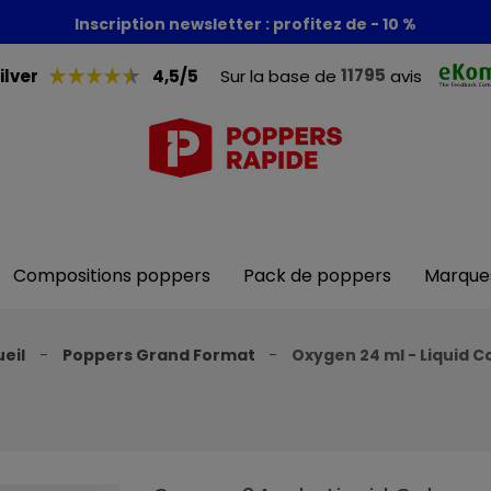
Foire aux poppers : - 30% + 1 poppers offert
Inscription newsletter : profitez de - 10 %
11795
ilver
4,5/5
Sur la base de
avis
Compositions poppers
Pack de poppers
Marque
eil
Poppers Grand Format
Oxygen 24 ml - Liquid C