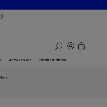
0
s
Accessoires
Plaisirs intimes
olors