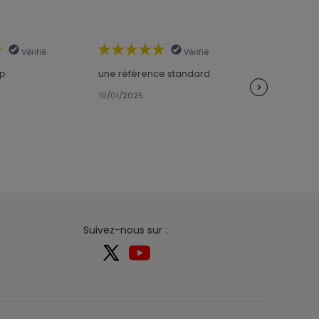
Vérifié
Vérifié
op
une référence standard
super sensu
>
recomman
10/01/2025
06/11/2024
Suivez-nous sur :