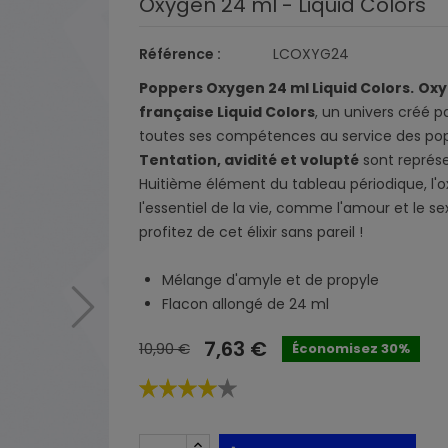
Oxygen 24 ml - Liquid Colors
Référence :
LCOXYG24
Poppers Oxygen 24 ml Liquid Colors.
Oxy
française Liquid Colors
, un univers créé p
toutes ses compétences au service des pop
Tentation, avidité et volupté
sont représ
Huitième élément du tableau périodique, l'ox
l'essentiel de la vie, comme l'amour et le se
profitez de cet élixir sans pareil !
Mélange d'amyle et de propyle
Flacon allongé de 24 ml
7,63 €
10,90 €
Économisez 30%