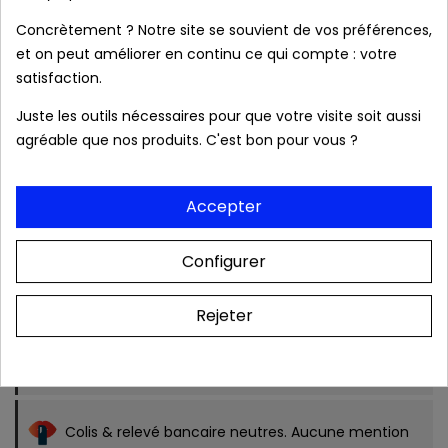
Concrètement ? Notre site se souvient de vos préférences,
et on peut améliorer en continu ce qui compte : votre
satisfaction.
local_shipping
Livraison prévue à partir du 11/08/2026 en
France métropolitaine.
Juste les outils nécessaires pour que votre visite soit aussi
agréable que nos produits. C'est bon pour vous ?
Produits authentiques au meilleur prix
Accepter
Livraison rapide 24/48h
Configurer
Rejeter
Frais de port OFFERTS dès 39 € (France
métropolitaine).
Colis & relevé bancaire neutres. Aucune mention