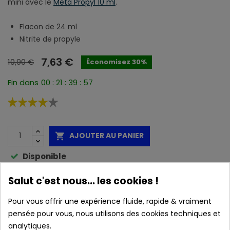
mini avec le
Meta Propyl 10 ml
.
Flacon de 24 ml
Nitrite de propyle
7,63 €
10,90 €
Économisez 30%
Fin dans
00
:
21
:
39
:
56
AJOUTER AU PANIER

Disponible
Marque :
Meta Poppers
Salut c'est nous... les cookies !
Pour vous offrir une expérience fluide, rapide & vraiment
pensée pour vous, nous utilisons des cookies techniques et
Caractéristiques :
analytiques.