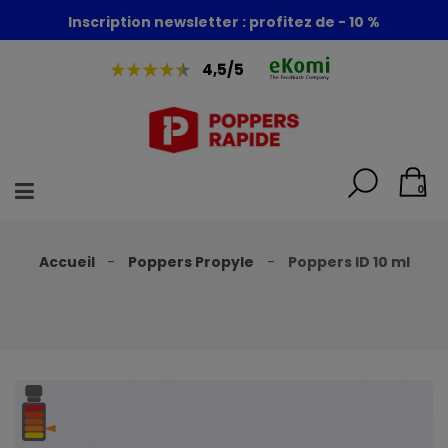
Foire aux poppers : - 30% + 1 poppers offert
Inscription newsletter : profitez de - 10 %
4,5/5
0
Accueil
Poppers Propyle
Poppers ID 10 ml