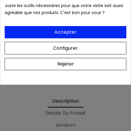
Juste les outils nécessaires pour que votre visite soit aussi
Livraison rapide 24/48h
agréable que nos produits. C'est bon pour vous ?
Frais de port OFFERTS dès 39 € (France
Accepter
métropolitaine).
Configurer
Colis & relevé bancaire neutres. Aucune mention
Rejeter
de notre boutique
Description
Détails Du Produit
Livraison