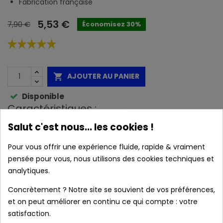
Fabrication française
5,53 €
7,90 €
Économisez 30%
AJOUTER AU PANIER

Disponible
Caractéristiques :
Salut c'est nous... les cookies !
Pour vous offrir une expérience fluide, rapide & vraiment
pensée pour vous, nous utilisons des cookies techniques et
local_shipping
Livraison prévue à partir du 08/08/2026 en
analytiques.
France métropolitaine.
Concrètement ? Notre site se souvient de vos préférences,
et on peut améliorer en continu ce qui compte : votre
Produits authentiques au meilleur prix
satisfaction.