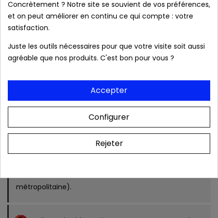
Caractéristiques :
Concrètement ? Notre site se souvient de vos préférences,
et on peut améliorer en continu ce qui compte : votre
satisfaction.
Juste les outils nécessaires pour que votre visite soit aussi
local_shipping
Livraison prévue à partir du 08/08/2026 en
agréable que nos produits. C'est bon pour vous ?
France métropolitaine.
Accepter
Produits authentiques au meilleur prix
Configurer
Livraison rapide 24/48h
Rejeter
Frais de port OFFERTS dès 39 € (France
métropolitaine).