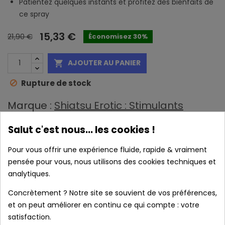
Patientez quelques instants et profitez des bienfaits de
ce spray
15,33 €
21,90 €
Économisez 30%
AJOUTER AU PANIER

Rupture de stock
Marque :
Shiatsu Erotic : Stimulants
sexuels
Salut c'est nous... les cookies !
Pour vous offrir une expérience fluide, rapide & vraiment
pensée pour vous, nous utilisons des cookies techniques et
analytiques.
Concrètement ? Notre site se souvient de vos préférences,
et on peut améliorer en continu ce qui compte : votre
J'accepte les conditions générales et la
politique de
satisfaction.
confidentialité
*