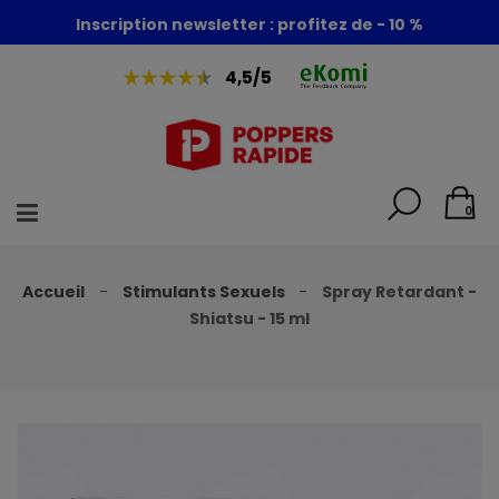
Foire aux poppers : - 30% + 1 poppers offert
Inscription newsletter : profitez de - 10 %
4,5/5
0
Accueil
Stimulants Sexuels
Spray Retardant -
Shiatsu - 15 ml