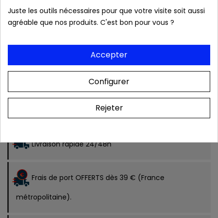
Juste les outils nécessaires pour que votre visite soit aussi
VALIDER VOTRE EMAIL
agréable que nos produits. C'est bon pour vous ?
Caractéristiques :
Accepter
Configurer
Rejeter
Produits authentiques au meilleur prix
Livraison rapide 24/48h
Frais de port OFFERTS dès 39 € (France
métropolitaine).