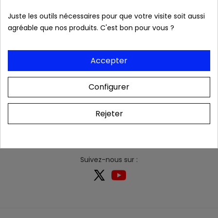
Juste les outils nécessaires pour que votre visite soit aussi
agréable que nos produits. C'est bon pour vous ?
Accepter
NEWSLETTER
Inscrivez-vous et profitez de - 10% sur votre première
Configurer
commande
S’ABONNER
Rejeter
Suivez-nous sur :