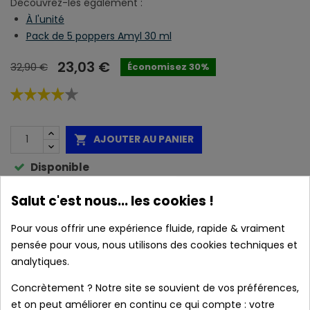
Découvrez-les également :
À l'unité
Pack de 5 poppers Amyl 30 ml
23,03 €
32,90 €
Économisez 30%
AJOUTER AU PANIER

Disponible
Caractéristiques :
Salut c'est nous... les cookies !
Pour vous offrir une expérience fluide, rapide & vraiment
pensée pour vous, nous utilisons des cookies techniques et
local_shipping
Livraison prévue à partir du 11/08/2026 en
analytiques.
France métropolitaine.
Concrètement ? Notre site se souvient de vos préférences,
et on peut améliorer en continu ce qui compte : votre