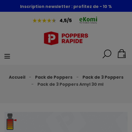
Foire aux poppers : - 30% + 1 poppers offert
Inscription newsletter : profitez de - 10 %
4,5/5
0
Accueil
Pack de Poppers
Pack de 3 Poppers
Pack de 3 Poppers Amyl 30 ml