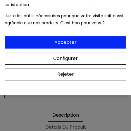
satisfaction.
Produits authentiques au meilleur prix
Juste les outils nécessaires pour que votre visite soit aussi
agréable que nos produits. C'est bon pour vous ?
Livraison rapide 24/48h
Accepter
Frais de port OFFERTS dès 39 € (France
métropolitaine).
Configurer
Rejeter
Colis & relevé bancaire neutres. Aucune mention
de notre boutique
Description
Détails Du Produit