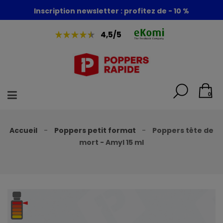
Foire aux poppers : - 30% + 1 poppers offert
Inscription newsletter : profitez de - 10 %
4,5/5
0
Accueil
Poppers petit format
Poppers tête de
mort - Amyl 15 ml