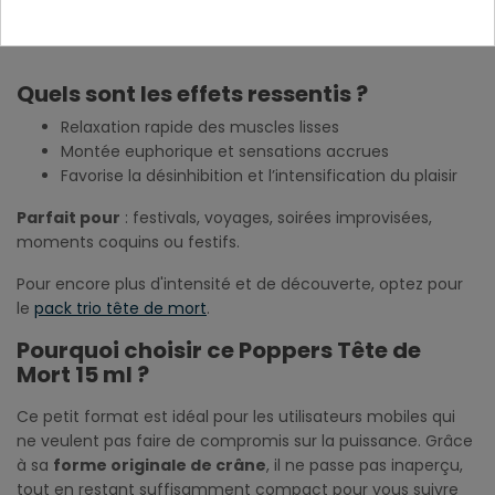
Sécurité Et Précautions
Quels sont les effets ressentis ?
Relaxation rapide des muscles lisses
Montée euphorique et sensations accrues
Favorise la désinhibition et l’intensification du plaisir
Parfait pour
: festivals, voyages, soirées improvisées,
moments coquins ou festifs.
Pour encore plus d'intensité et de découverte, optez pour
le
pack trio tête de mort
.
Pourquoi choisir ce Poppers Tête de
Mort 15 ml ?
Ce petit format est idéal pour les utilisateurs mobiles qui
ne veulent pas faire de compromis sur la puissance. Grâce
à sa
forme originale de crâne
, il ne passe pas inaperçu,
tout en restant suffisamment compact pour vous suivre