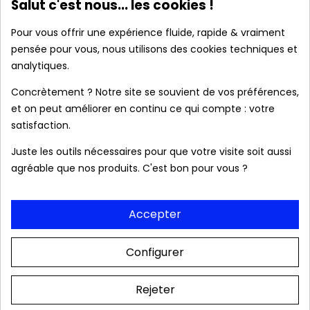
Salut c'est nous... les cookies !
Produits authentiques au meilleur prix
Pour vous offrir une expérience fluide, rapide & vraiment
pensée pour vous, nous utilisons des cookies techniques et
Livraison rapide 24/48h
analytiques.
Concrètement ? Notre site se souvient de vos préférences,
et on peut améliorer en continu ce qui compte : votre
Frais de port OFFERTS dès 39 € (France
satisfaction.
métropolitaine).
Juste les outils nécessaires pour que votre visite soit aussi
agréable que nos produits. C'est bon pour vous ?
Colis & relevé bancaire neutres. Aucune mention
Accepter
de notre boutique
Configurer
Description
Rejeter
Détails Du Produit