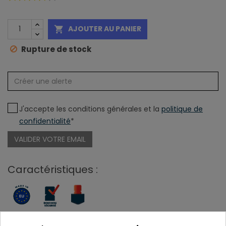
AJOUTER AU PANIER

Rupture de stock
J'accepte les conditions générales et la
politique de
confidentialité
*
VALIDER VOTRE EMAIL
Caractéristiques :