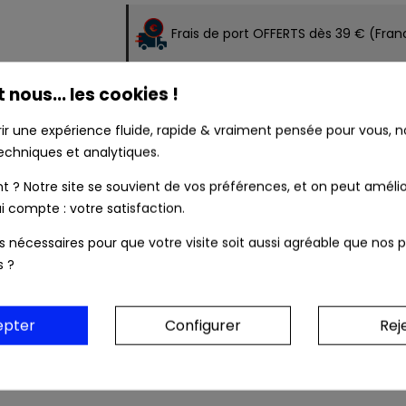
Frais de port OFFERTS dès 39 € (Fran
t nous... les cookies !
Colis & relevé bancaire neutres. Au
rir une expérience fluide, rapide & vraiment pensée pour vous, no
echniques et analytiques.
scription
Détails Du Produit
Sécurité Et Précauti
? Notre site se souvient de vos préférences, et on peut amélio
i compte : votre satisfaction.
te de mort ?
ls nécessaires pour que votre visite soit aussi agréable que nos p
ense
s ?
des muscles lisses
epter
Configurer
Rej
es, moments de lâcher-prise.
rio tête de mort
!