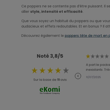
Ce poppers ne se contente pas d’être puissant. Il s
allier
style, intensité et efficacité
.
Que vous soyez un habitué du poppers ou que vous c
audacieux et effets redoutables. Et en bonus ? Il att
Découvrez également le
poppers tête de mort en p
Noté 3,8/5
A part le packa
inexistants .Tr
<
11/07/2025
Sur la base de
11
avis