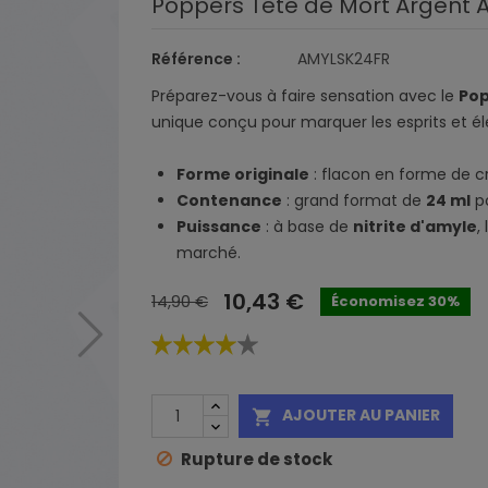
Poppers Tête de Mort Argent 
Référence :
AMYLSK24FR
Préparez-vous à faire sensation avec le
Pop
unique conçu pour marquer les esprits et éle
Forme originale
: flacon en forme de c
Contenance
: grand format de
24 ml
po
Puissance
: à base de
nitrite d'amyle
,
marché.
10,43 €
14,90 €
Économisez 30%
AJOUTER AU PANIER

Rupture de stock