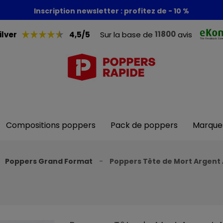
Foire aux poppers : - 30% + 1 poppers offert
Inscription newsletter : profitez de - 10 %
11800
ilver
4,5/5
Sur la base de
avis
Compositions poppers
Pack de poppers
Marque
Poppers Grand Format
Poppers Tête de Mort Argent 