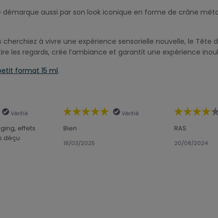
e démarque aussi par son look iconique en forme de crâne métalli
herchiez à vivre une expérience sensorielle nouvelle, le Tête 
ire les regards, crée l’ambiance et garantit une expérience inoubl
etit format 15 ml
.
Vérifié
Vérifié
ging, effets
Bien
RAS
ès déçu
18/03/2025
20/08/2024