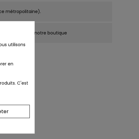
ce métropolitaine).
cune mention de notre boutique
us utilisons
ons
rer en
roduits. C'est
eter