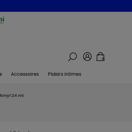
0
s
Accessoires
Plaisirs intimes
Amyl 24 ml