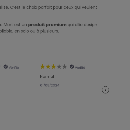
sé. C’est le choix parfait pour ceux qui veulent
de Mort est un
produit premium
qui allie design
iable, en solo ou à plusieurs.
Vérifié
Vérifié
Normal
Bons effets
01/05/2024
18/04/2024
>