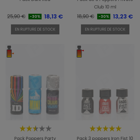
Club 10 ml
Prix
Prix
Prix
Prix
18,13 €
13,23 €
25,90 €
18,90 €
-30%
-30%
de
de
EN RUPTURE DE STOCK
EN RUPTURE DE STOCK
base
base
Pack Poppers Party
Pack 3 poppers Iron Fist 10