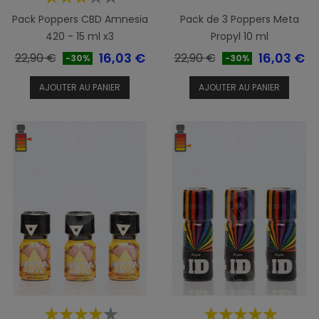
Pack Poppers CBD Amnesia
Pack de 3 Poppers Meta
420 - 15 ml x3
Propyl 10 ml
Prix
Prix
Prix
Prix
16,03 €
16,03 €
22,90 €
22,90 €
-30%
-30%
de
de
AJOUTER AU PANIER
AJOUTER AU PANIER
base
base