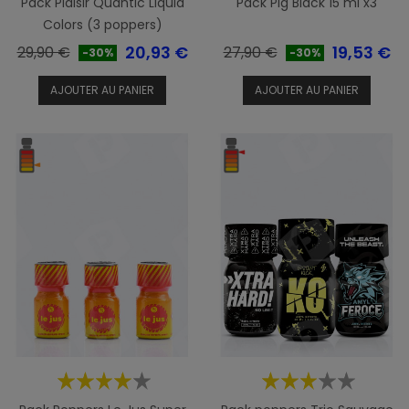
Pack Plaisir Quantic Liquid
Pack Pig Black 15 ml x3
Colors (3 poppers)
Prix
Prix
Prix
Prix
20,93 €
19,53 €
29,90 €
27,90 €
-30%
-30%
de
de
AJOUTER AU PANIER
AJOUTER AU PANIER
base
base