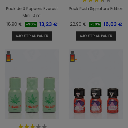
Pack de 3 Poppers Everest
Pack Rush Signature Edition
Mini 10 ml
Prix
Prix
Prix
Prix
13,23 €
16,03 €
18,90 €
22,90 €
-30%
-30%
de
de
AJOUTER AU PANIER
AJOUTER AU PANIER
base
base