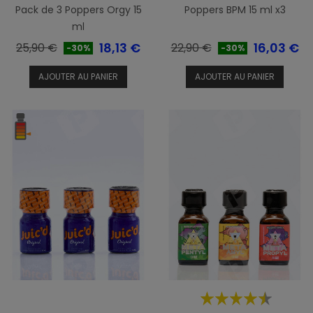
Pack de 3 Poppers Orgy 15
Poppers BPM 15 ml x3
ml
Prix
Prix
Prix
Prix
18,13 €
16,03 €
25,90 €
22,90 €
-30%
-30%
de
de
AJOUTER AU PANIER
AJOUTER AU PANIER
base
base