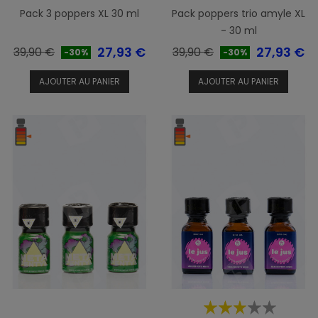
Pack 3 poppers XL 30 ml
Pack poppers trio amyle XL
- 30 ml
Prix
Prix
Prix
Prix
27,93 €
27,93 €
39,90 €
39,90 €
-30%
-30%
de
de
AJOUTER AU PANIER
AJOUTER AU PANIER
base
base