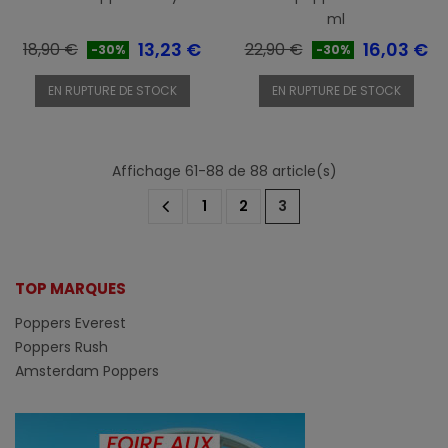
ml
Prix
Prix
Prix
Prix
13,23 €
16,03 €
18,90 €
22,90 €
-30%
-30%
de
de
EN RUPTURE DE STOCK
EN RUPTURE DE STOCK
base
base
Affichage 61-88 de 88 article(s)
1
2
3
TOP MARQUES
Poppers Everest
Poppers Rush
Amsterdam Poppers