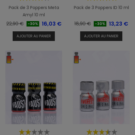
Pack de 3 Poppers Meta
Pack de 3 Poppers ID 10 ml
Amyl 10 ml
Prix
Prix
Prix
Prix
16,03 €
13,23 €
22,90 €
18,90 €
-30%
-30%
de
de
AJOUTER AU PANIER
AJOUTER AU PANIER
base
base