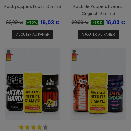
Pack poppers Faust 10 ml x3
Pack de Poppers Everest
Original 10 ml x 3
Prix
Prix
Prix
Prix
16,03 €
16,03 €
22,90 €
22,90 €
-30%
-30%
de
de
AJOUTER AU PANIER
AJOUTER AU PANIER
base
base