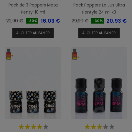
Pack de 3 Poppers Meta
Pack Poppers Le Jus Ultra
Pentyl 10 ml
Pentyle 24 ml x3
Prix
Prix
Prix
Prix
16,03 €
20,93 €
22,90 €
29,90 €
-30%
-30%
de
de
AJOUTER AU PANIER
AJOUTER AU PANIER
base
base