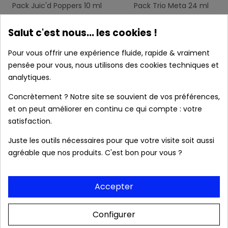
Pack Juic'd Poppers 10 ml
Pack Trio Meta 24 ml
x3
Salut c'est nous... les cookies !
Prix
Prix
Prix
Prix
16,03 €
20,93 €
22,90 €
29,90 €
-30%
-30%
de
de
Pour vous offrir une expérience fluide, rapide & vraiment
AJOUTER AU PANIER
AJOUTER AU PANIER
base
base
pensée pour vous, nous utilisons des cookies techniques et
analytiques.
Concrètement ? Notre site se souvient de vos préférences,
et on peut améliorer en continu ce qui compte : votre
satisfaction.
Juste les outils nécessaires pour que votre visite soit aussi
agréable que nos produits. C'est bon pour vous ?
Accepter
Configurer