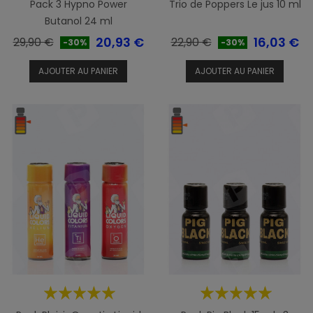
Pack 3 Hypno Power
Trio de Poppers Le jus 10 ml
Butanol 24 ml
Prix
Prix
Prix
Prix
20,93 €
16,03 €
29,90 €
22,90 €
-30%
-30%
de
de
AJOUTER AU PANIER
AJOUTER AU PANIER
base
base